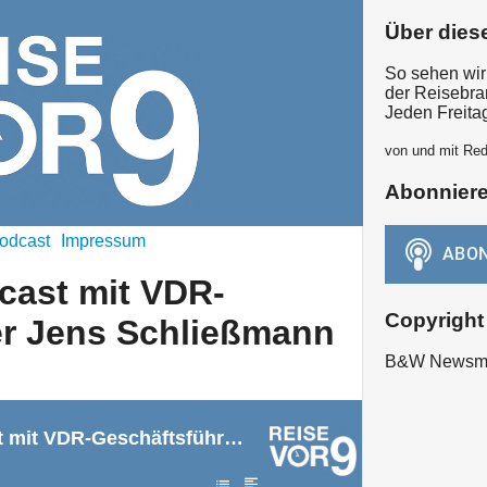
Über dies
So sehen wir
der Reisebra
Jeden Freita
von und mit Red
Abonnier
odcast
Impressum
cast mit VDR-
Copyright
er Jens Schließmann
B&W Newsma
Reise vor9 Podcast mit VDR-Geschäftsführer Jens Schließmann