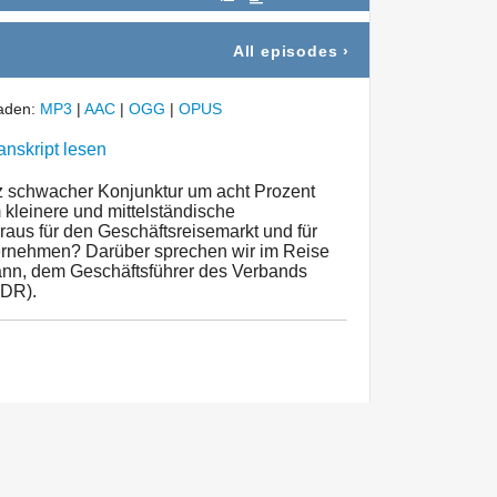
All episodes
›
laden:
MP3
|
AAC
|
OGG
|
OPUS
anskript lesen
z schwacher Konjunktur um acht Prozent
 kleinere und mittelständische
aus für den Geschäftsreisemarkt und für
rnehmen? Darüber sprechen wir im Reise
ann, dem Geschäftsführer des Verbands
DR).