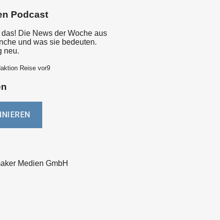
en Podcast
 das! Die News der Woche aus
nche und was sie bedeuten.
g neu.
aktion Reise vor9
en
ker Medien GmbH